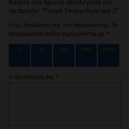
Κάνετε την πρώτη αξιολόγηση για
το προϊόν: “Ρεύμα Επαγγελματικό 2”
Η ηλ. διεύθυνση σας δεν δημοσιεύεται.
Τα
υποχρεωτικά πεδία σημειώνονται με
*
1 από
2 από
3 από
4 από
5 από
5
5
5
5
5
αστέρια
αστέρια
αστέρια
αστέρια
αστέρια
Η αξιολόγησή σας
*