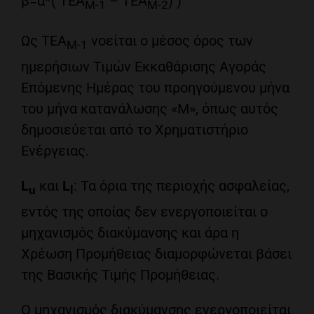
β=α*( ΤΕΑ
– ΤΕΑ
) )
Μ-1
Μ-2
Ως ΤΕΑ
νοείται ο μέσος όρος των
Μ-1
ημερήσιων Τιμών Εκκαθάρισης Αγοράς
Επόμενης Ημέρας του προηγούμενου μήνα
του μήνα κατανάλωσης «Μ», όπως αυτός
δημοσιεύεται από το Χρηματιστήριο
Ενέργειας.
L
και
L
: Τα όρια της περιοχής ασφαλείας,
u
l
εντός της οποίας δεν ενεργοποιείται ο
μηχανισμός διακύμανσης και άρα η
Χρέωση Προμήθειας διαμορφώνεται βάσει
της Βασικής Τιμής Προμήθειας.
Ο μηχανισμός διακύμανσης ενεργοποιείται