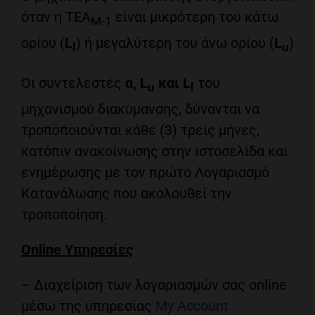
όταν η ΤΕΑ
είναι μικρότερη του κάτω
Μ-1
ορίου (
L
) ή μεγαλύτερη του άνω ορίου (
L
)
l
u
Οι συντελεστές
α, L
και L
του
u
l
μηχανισμού διακύμανσης, δύνανται να
τροποποιούνται κάθε (3) τρείς μήνες,
κατόπιν ανακοίνωσης στην ιστοσελίδα και
ενημέρωσης με τον πρώτο Λογαριασμό
Κατανάλωσης που ακολουθεί την
τροποποίηση.
Online Υπηρεσίες
– Διαχείριση των λογαριασμών σας online
μέσω της υπηρεσίας
My Account