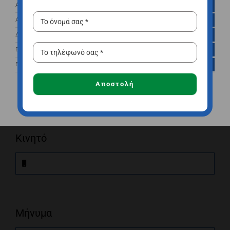
Αποθήκευση Αναλυτικών Στοιχείων (Analytics Storage)
Αποθήκευση Διαφημίσεων (Ad Storage)
Δεδομένα Χρήστη για Διαφημίσεις (Ad User Data)
Αποστολή
Εξατομίκευση Διαφημίσεων (Ad Personalization)
email
Ενσωματώσεις τρίτων μερών (Third Party Embeds)
ή κάλεσε στο
2310888082
Δευ-Παρ
Αποστολή
Αποδοχή όλων
Αποθήκευση
8:00-16:00
Κινητό
Μήνυμα