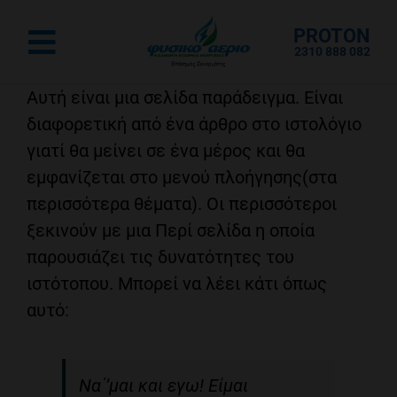
Μετάβαση
PROTON
στο
Toggle
2310 888 082
περιεχόμενο
Navigation
Αρχική
Αυτή είναι μια σελίδα παράδειγμα. Είναι
διαφορετική από ένα άρθρο στο ιστολόγιο
γιατί θα μείνει σε ένα μέρος και θα
Ρεύμα για το Σπίτι
εμφανίζεται στο μενού πλοήγησης(στα
περισσότερα θέματα). Οι περισσότεροι
Αέριο για το Σπίτι
ξεκινούν με μια Περί σελίδα η οποία
παρουσιάζει τις δυνατότητες του
Επαγγελματικό
ιστότοπου. Μπορεί να λέει κάτι όπως
αυτό:
eshop
Να΄’μαι και εγω! Είμαι