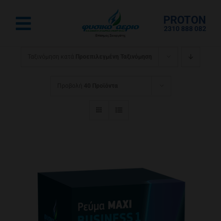
Μετάβαση
PROTON
στο
Toggle
2310 888 082
περιεχόμενο
Navigation
Αρχική
Ταξινόμηση κατά
Προεπιλεγμένη Ταξινόμηση
Ρεύμα για το Σπίτι
Προβολή
40 Προϊόντα
Αέριο για το Σπίτι
Επαγγελματικό
eshop