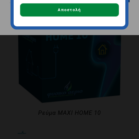
Αποστολή
Αποδοχή όλων
Αποθήκευση
Ρεύμα MAXI HOME 10