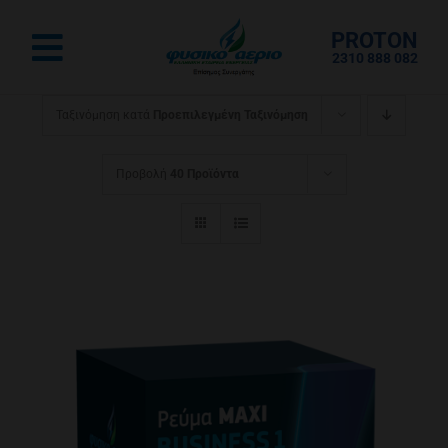
Μετάβαση
PROTON
στο
Toggle
2310 888 082
περιεχόμενο
Navigation
Αρχική
Ταξινόμηση κατά
Προεπιλεγμένη Ταξινόμηση
Ρεύμα για το Σπίτι
Προβολή
40 Προϊόντα
Αέριο για το Σπίτι
Επαγγελματικό
eshop