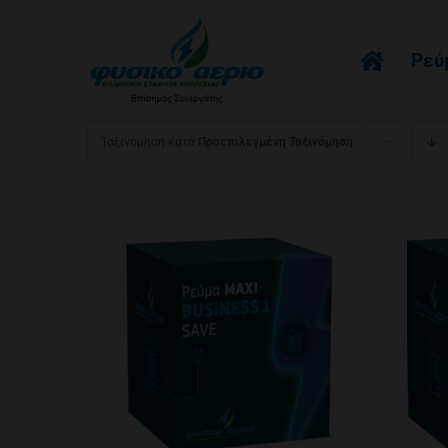
Μετάβαση
στο
Ρεύμ
περιεχόμενο
Ταξινόμηση κατά
Προεπιλεγμένη Ταξινόμηση