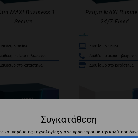
ύμα MAXI Business 1
Ρεύμα MAXI Busine
Secure
24/7 Fixed
/
/
ιαθέσιμο Online
Διαθέσιμο Online
Διαθέσιμο μέσω τηλεφώνου
Διαθέσιμο μέσω τηλεφώνου
Διαθέσιμο στο κατάστημα
Διαθέσιμο στο κατάστημα
Συγκατάθεση
es και παρόμοιες τεχνολογίες για να προσφέρουμε την καλύτερη δυν