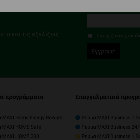
Email
τα και τις εξελίξεις
Συνεχίζοντας, αποδ
κά προγράμματα
Επαγγελματικά προγρ
 MAXI Home Energy Reward
Ρεύμα MAXI Business 1 S
α MAXI HOME Safe
Ρεύμα MAXI Business 24/
α MAXI HOME 200
Ρεύμα MAXI Business 1 S