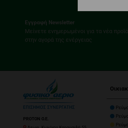
Εγγραφή Newsletter
Μείνετε ενημερωμένοι για τα νέα προϊόν
στην αγορά της ενέργειας
Οικια
Ρεύμα
Ρεύμ
PROTON O.E.
Ρεύμ
Λεωφ. Κων/νου Καραμανλή 55