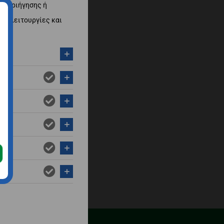
 περιήγησης ή
ες λειτουργίες και
ης