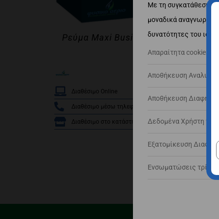
Με τη συγκατάθεσή σα
μοναδικά αναγνωριστικ
δυνατότητες του ιστό
Ρεύμα Maxi Business 2
Απαραίτητα cookies
Αποθήκευση Αναλυτικώ
/
Διαθέσιμο Online
Δ
Αποθήκευση Διαφημίσε
Διαθέσιμο μέσω τηλεφώνου
Δεδομένα Χρήστη για Δ
Διαθέσιμο στο κατάστημα
Εξατομίκευση Διαφημί
Ενσωματώσεις τρίτων 