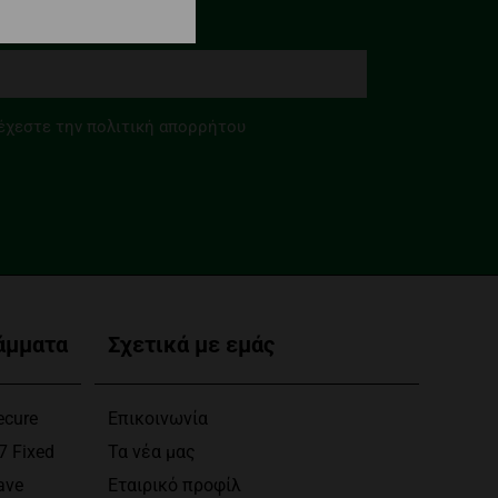
έχεστε την πολιτική απορρήτου
άμματα
Σχετικά με εμάς
ecure
Επικοινωνία
7 Fixed
Τα νέα μας
ave
Εταιρικό προφίλ