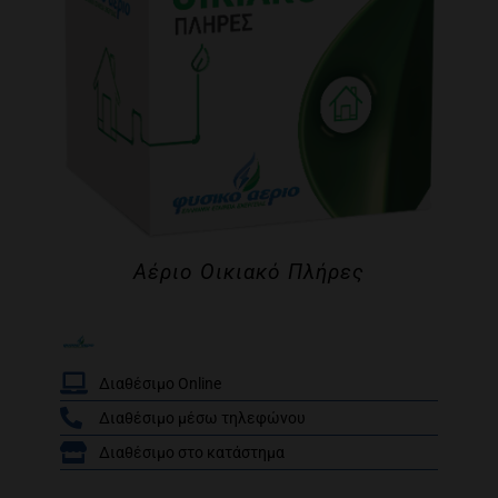
Αέριο Οικιακό Πλήρες
Διαθέσιμο Online
Διαθέσιμο μέσω τηλεφώνου
Βαθμολογήθηκε
Διαθέσιμο στο κατάστημα
/
με
5.00
από 5