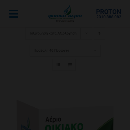
Μετάβαση
PROTON
στο
Toggle
2310 888 082
περιεχόμενο
Navigation
Αρχική
Ταξινόμηση κατά
Αξιολόγηση
Ρεύμα για το Σπίτι
Προβολή
40 Προϊόντα
Αέριο για το Σπίτι
Επαγγελματικό
eshop