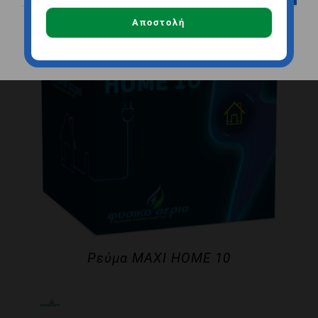
Αποστολή
Αποδοχή όλων
Αποθήκευση
Ρεύμα MAXI HOME 10